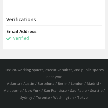
Verifications
Email Address
Verified
Find
,
, and
co-working spaces
executive suites
public spaces
near you:
/
/
/
/
/
/
Atlanta
Austin
Barcelona
Berlin
London
Madrid
/
/
/
/
/
Melbourne
New York
San Francisco
Sao Paulo
Seattle
/
/
/
Sydney
Toronto
Washington
Tokyo