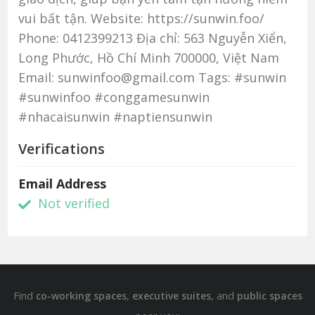
vui bất tận. Website: https://sunwin.foo/
Phone: 0412399213 Địa chỉ: 563 Nguyễn Xiển,
Long Phước, Hồ Chí Minh 700000, Việt Nam
Email: sunwinfoo@gmail.com Tags: #sunwin
#sunwinfoo #conggamesunwin
#nhacaisunwin #naptiensunwin
Verifications
Email Address
Not verified
Find
,
, and
co-working spaces
executive suites
public spaces