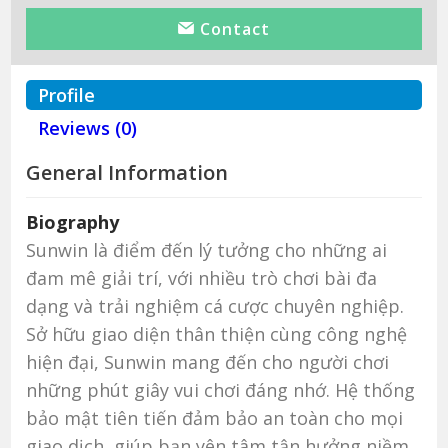
Contact
Profile
Reviews (0)
General Information
Biography
Sunwin là điểm đến lý tưởng cho những ai
đam mê giải trí, với nhiều trò chơi bài đa
dạng và trải nghiệm cá cược chuyên nghiệp.
Sở hữu giao diện thân thiện cùng công nghệ
hiện đại, Sunwin mang đến cho người chơi
những phút giây vui chơi đáng nhớ. Hệ thống
bảo mật tiên tiến đảm bảo an toàn cho mọi
giao dịch, giúp bạn yên tâm tận hưởng niềm