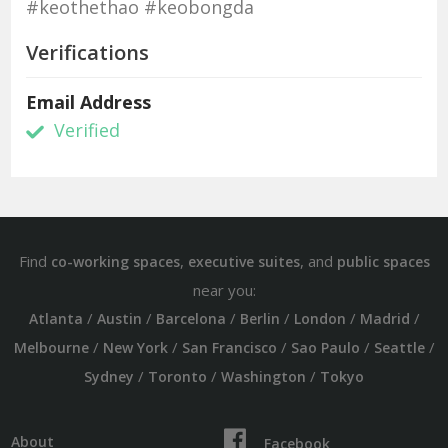
#keothethao #keobongda
Verifications
Email Address
Verified
Find
,
, and
co-working spaces
executive suites
public spaces
near you:
/
/
/
/
/
/
Atlanta
Austin
Barcelona
Berlin
London
Madrid
/
/
/
/
/
Melbourne
New York
San Francisco
Sao Paulo
Seattle
/
/
/
Sydney
Toronto
Washington
Tokyo
About
Facebook