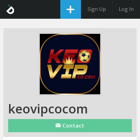
Sign Up
Log In
keovipcocom
Contact