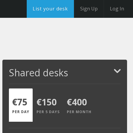
List your desk
Sign Up
Log In
Shared desks
€75
€150
€400
PER DAY
PER 5 DAYS
PER MONTH