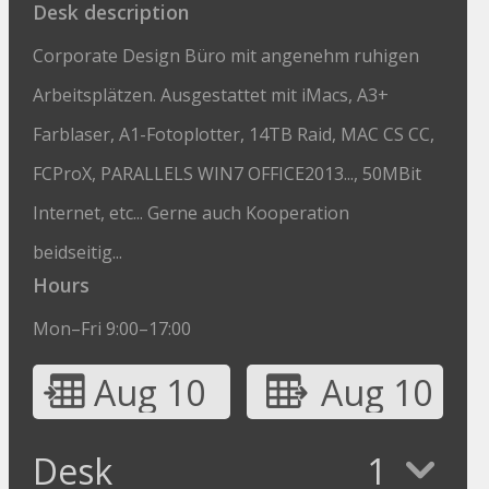
Desk description
Corporate Design Büro mit angenehm ruhigen
Arbeitsplätzen. Ausgestattet mit iMacs, A3+
Farblaser, A1-Fotoplotter, 14TB Raid, MAC CS CC,
FCProX, PARALLELS WIN7 OFFICE2013..., 50MBit
Internet, etc... Gerne auch Kooperation
beidseitig...
Hours
Mon–Fri 9:00–17:00
Aug 10
Aug 10
Desk
1