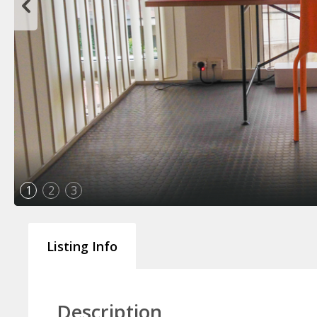
1
2
3
Listing Info
Description