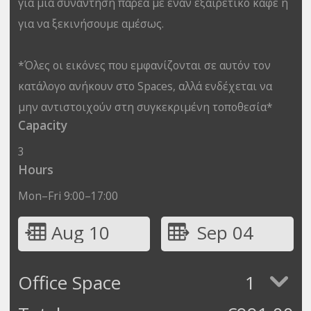
για μια συνάντηση παρέα με έναν εξαιρετικό καφέ ή
για να ξεκινήσουμε αμέσως.
*Όλες οι εικόνες που εμφανίζονται σε αυτόν τον
κατάλογο ανήκουν στο Spaces, αλλά ενδέχεται να
μην αντιστοιχούν στη συγκεκριμένη τοποθεσία*
Capacity
3
Hours
Mon–Fri 9:00–17:00
Aug 10
Sep 04
Office Space
1