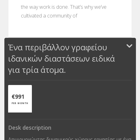
the way work is done. That’s why we’ve
cultivated a community of
Ένα περιβάλλον γραφείου
ιδανικών διαστάσεων ειδικά
για τρία άτομα.
€991
PER MONTH
Desk description
Δημιουργώντας δυναμικούς χώρους εργασίας με ένα