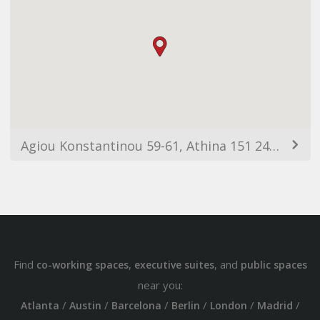
Agiou Konstantinou 59-61, Athina 151 24, Greece
Find
,
, and
co-working spaces
executive suites
public spaces
near you:
/
/
/
/
/
/
Atlanta
Austin
Barcelona
Berlin
London
Madrid