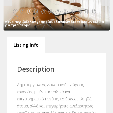
1
2
3
4
5
6
7
8
9
10
11
12
13
#Ένα περιβάλλον γραφείου ιδανικών διαστάσεων ειδικά
για τρία άτομα.
Listing Info
Description
Δημιουργώντας δυναμικούς χώρους
εργασίας με ένα μοναδικό και
επιχειρηματικό πνεύμα, το Spaces βοηθά
άτομα, αλλά και επιχειρήσεις ανεξαρτήτως
μεγέθους, να στοχάζονται, να δημιουργούν