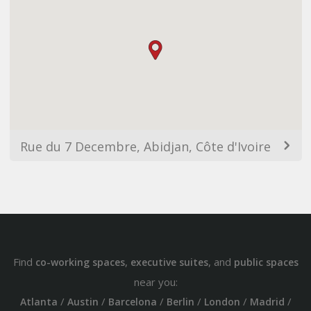
Rue du 7 Decembre, Abidjan, Côte d'Ivoire
Find
,
, and
co-working spaces
executive suites
public spaces
near you:
/
/
/
/
/
/
Atlanta
Austin
Barcelona
Berlin
London
Madrid