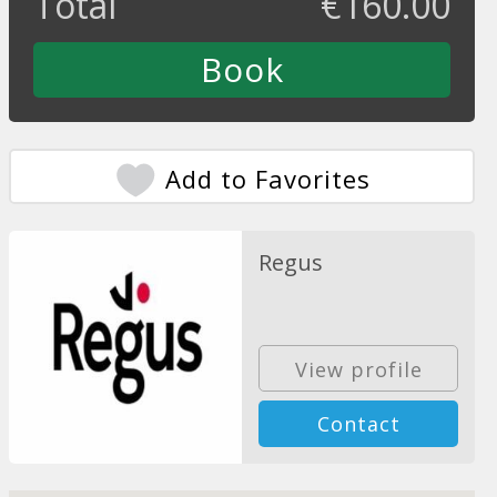
Total
€
160.00
Add to Favorites
Regus
View profile
Contact