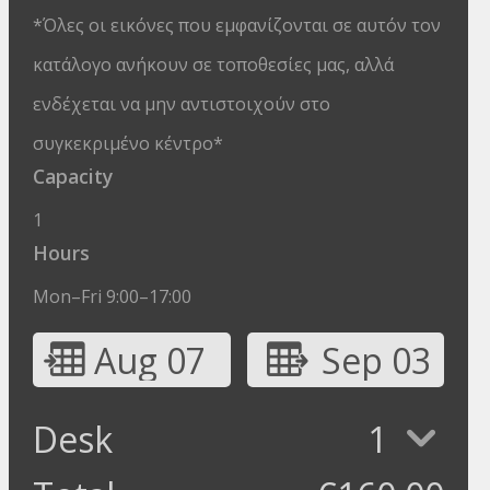
*Όλες οι εικόνες που εμφανίζονται σε αυτόν τον
κατάλογο ανήκουν σε τοποθεσίες μας, αλλά
ενδέχεται να μην αντιστοιχούν στο
συγκεκριμένο κέντρο*
Capacity
1
Hours
Mon–Fri 9:00–17:00
Aug 07
Sep 03
Desk
1