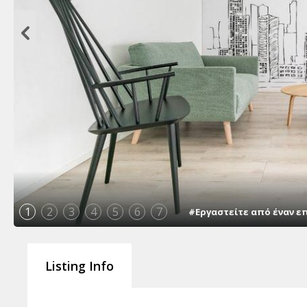
1
2
3
4
5
6
7
#Εργαστείτε από έναν ε
Listing Info