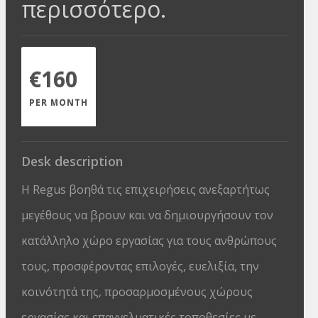
περισσότερο.
€160
PER MONTH
Desk description
Η Regus βοηθά τις επιχειρήσεις ανεξαρτήτως
μεγέθους να βρουν και να δημιουργήσουν τον
κατάλληλο χώρο εργασίας για τους ανθρώπους
τους, προσφέροντας επιλογές, ευελιξία, την
κοινότητά της, προσαρμοσμένους χώρους
εργασίας και επαγγελματικές τοποθεσίες με