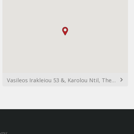
Vasileos Irakleiou 53 &, Karolou Ntil, Thessaloniki 546 23, Greece
you: