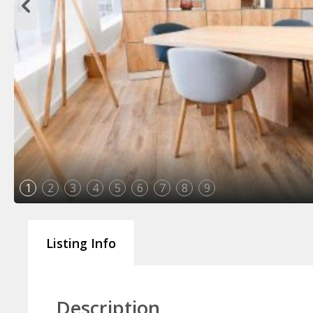
1
2
3
4
5
6
7
8
9
Listing Info
Description