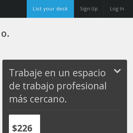
List your desk
Sign Up
Log In
no.
Trabaje en un espacio
de trabajo profesional
más cercano.
$226