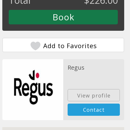
Total
$
226.00
Add to Favorites
Regus
View profile
Contact