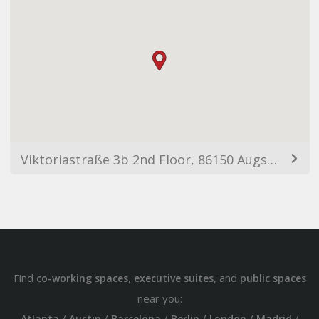
Viktoriastraße 3b 2nd Floor, 86150 Augsburg, Germany
Find
,
, and
co-working spaces
executive suites
public spaces
near you:
/
/
/
/
/
/
Atlanta
Austin
Barcelona
Berlin
London
Madrid