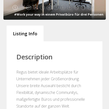
1
2
3
4
5
6
7
8
9
10
11
12
#Work your way in einem Privatbüro für drei Personen
Listing Info
Description
Regus bietet ideale Arbeitsplätze für
Unternehmen jeder Größenordnung.
Unsere breite Auswahl besticht durch
Flexibilität, dynamische Communitys,
maßgefertigte Büros und professionelle
Standorte auf der ganzen Welt.