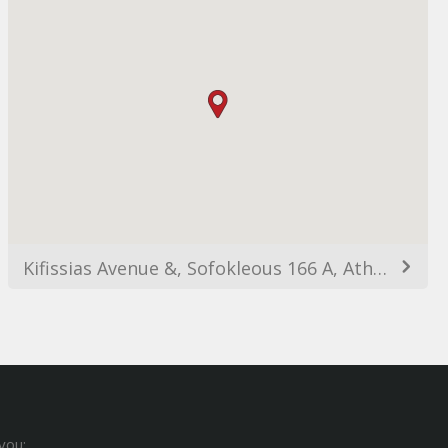
Kifissias Avenue &, Sofokleous 166 A, Athina 151 26, Greece
you: