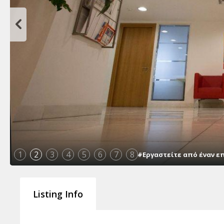
1
2
3
4
5
6
7
8
#Εργαστείτε από έναν ε
Listing Info