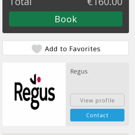
Total
€
160.00
Add to Favorites
Regus
View profile
Contact