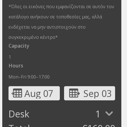
*Όλες οι εικόνες που εμφανίζονται σε αυτόν τον
κατάλογο ανήκουν σε τοποθεσίες μας, αλλά
ενδέχεται να μην αντιστοιχούν στο
συγκεκριμένο κέντρο*
Capacity
1
Hours
Mon–Fri 9:00–17:00
Aug 07
Sep 03
Desk
1