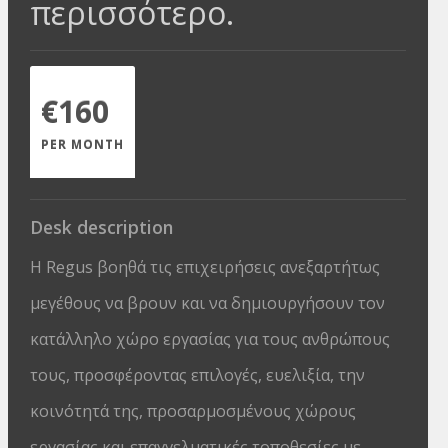
περισσότερο.
€160
PER MONTH
Desk description
Η Regus βοηθά τις επιχειρήσεις ανεξαρτήτως
μεγέθους να βρουν και να δημιουργήσουν τον
κατάλληλο χώρο εργασίας για τους ανθρώπους
τους, προσφέροντας επιλογές, ευελιξία, την
κοινότητά της, προσαρμοσμένους χώρους
εργασίας και επαγγελματικές τοποθεσίες με