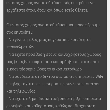
ενιαίος χώρος ανοικτού τύπου σάς επιτρέπει να
εργάζεστε όπου, όταν και όπως εσείς θέλετε.
Ο ενιαίος χώρος ανοικτού τύπου που προσφέρουμε
σάς επιτρέπει:
• Να γίνετε μέλος μιας παγκόσμιας κοινότητας
επαγγελματιών
• Να έχετε πρόσβαση στους κοινόχρηστους χώρους
μας (κουζίνα, καφετέρια) και πρόσβαση στο κτίριο
είκοσι τέσσερις ώρες το εικοσιτετράωρο.
• Να συνδέεστε στο δίκτυό σας με τις υπηρεσίες WiFi
υψηλής ταχύτητας, ενσύρματης σύνδεσης Internet
και τηλεφωνίας
• Να έχετε πλήρη διοικητική υποστήριξη, υπηρεσία
ρεσεψιόν και καθαρισμού, καθώς και διαχείριση