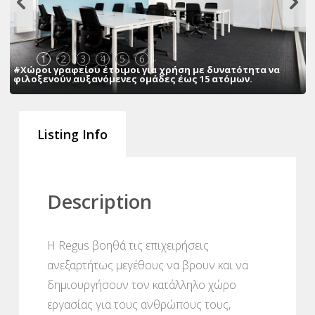
1
2
3
4
5
6
#Χώροι γραφείου έτοιμοι για χρήση με δυνατότητα να
φιλοξενούν αυξανόμενες ομάδες έως 15 ατόμων.
Listing Info
Description
Η Regus βοηθά τις επιχειρήσεις
ανεξαρτήτως μεγέθους να βρουν και να
δημιουργήσουν τον κατάλληλο χώρο
εργασίας για τους ανθρώπους τους,