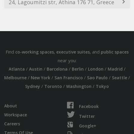
24, Lagoumitzi str, Athina 176 71, Greece
Find
,
, and
co-working spaces
executive suites
public spaces
near you:
/
/
/
/
/
/
Atlanta
Austin
Barcelona
Berlin
London
Madrid
/
/
/
/
/
Melbourne
New York
San Francisco
Sao Paulo
Seattle
/
/
/
Sydney
Toronto
Washington
Tokyo
About
Facebook
Workspace
Twitter
Careers
Google+
Terms Of Use