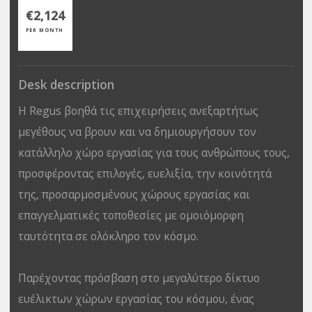
€2,124
PER MONTH
Desk description
Η Regus βοηθά τις επιχειρήσεις ανεξαρτήτως
μεγέθους να βρουν και να δημιουργήσουν τον
κατάλληλο χώρο εργασίας για τους ανθρώπους τους,
προσφέροντας επιλογές, ευελιξία, την κοινότητά
της, προσαρμοσμένους χώρους εργασίας και
επαγγελματικές τοποθεσίες με ομοιόμορφη
ταυτότητα σε ολόκληρο τον κόσμο.
Παρέχοντας πρόσβαση στο μεγαλύτερο δίκτυο
ευέλικτων χώρων εργασίας του κόσμου, ένας