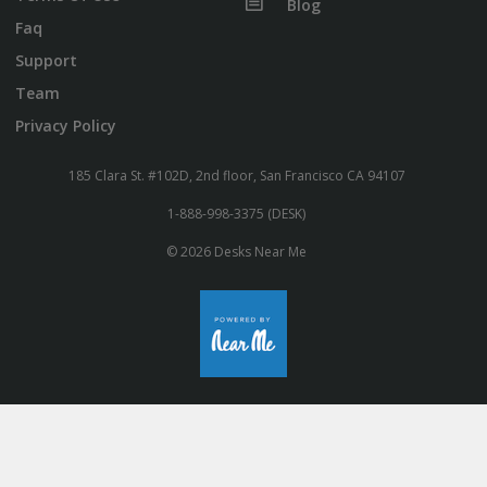
Blog
Faq
Support
Team
Privacy Policy
185 Clara St. #102D, 2nd floor, San Francisco CA 94107
1-888-998-3375 (DESK)
© 2026 Desks Near Me