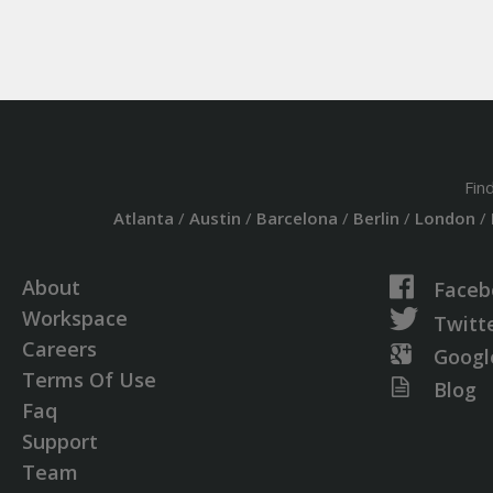
Fin
Atlanta
/
Austin
/
Barcelona
/
Berlin
/
London
/
About
Faceb
Workspace
Twitt
Careers
Googl
Terms Of Use
Blog
Faq
Support
Team