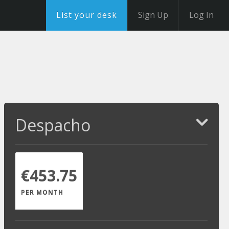
List your desk
Sign Up
Log In
Despacho
€453.75
PER MONTH