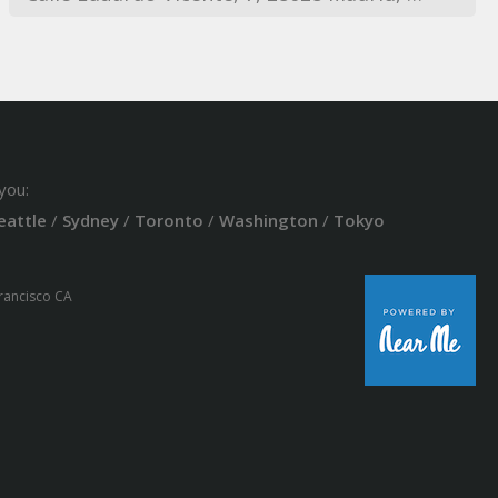
you:
eattle
/
Sydney
/
Toronto
/
Washington
/
Tokyo
Francisco CA