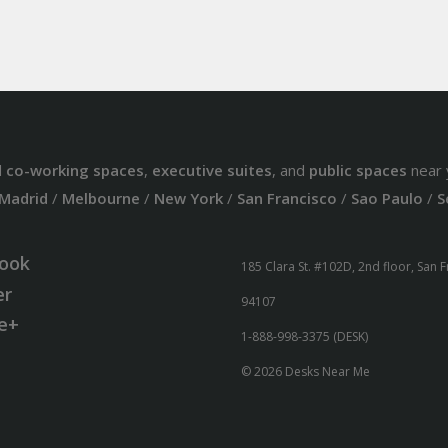
d
co-working spaces
,
executive suites
, and
public spaces
near 
Madrid
/
Melbourne
/
New York
/
San Francisco
/
Sao Paulo
/
S
ook
185 Clara St. #102D, 2nd floor, San 
er
94107
e+
1-888-998-3375 (DESK)
© 2026 Desks Near Me