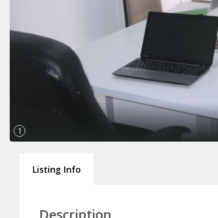
1
Listing Info
Description