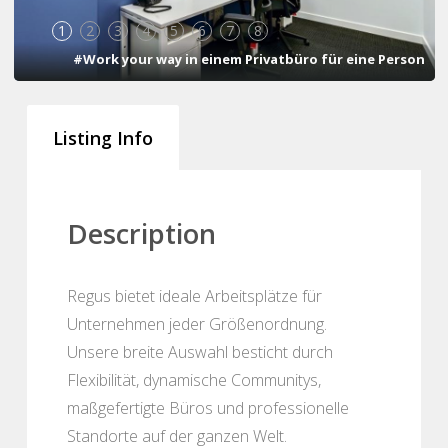
1
2
3
4
5
6
7
8
#Work your way in einem Privatbüro für eine Person
Listing Info
Description
Regus bietet ideale Arbeitsplätze für
Unternehmen jeder Größenordnung.
Unsere breite Auswahl besticht durch
Flexibilität, dynamische Communitys,
maßgefertigte Büros und professionelle
Standorte auf der ganzen Welt.