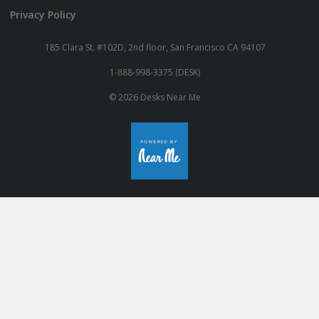
Privacy Policy
185 Clara St. #102D, 2nd floor, San Francisco CA 94107
1-888-998-3375 (DESK)
© 2026 Desks Near Me