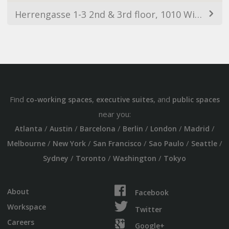
Herrengasse 1-3 2nd & 3rd floor, 1010 Wien, Austria
Find
,
, and
co-working spaces
executive suites
public spaces
near you:
/
/
/
/
/
/
Atlanta
Austin
Barcelona
Berlin
London
Madrid
/
/
/
/
/
Melbourne
New York
San Francisco
Sao Paulo
Seattle
/
/
/
Sydney
Toronto
Washington
Tokyo
About
Facebook
Workspace
Twitter
Careers
Google+