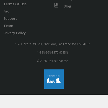
Terms Of Use
Blog
Faq
Support
Team
Privacy Policy
185 Clara St. #102D, 2nd floor, San Francisco CA 94107
1-888-998-3375 (DESK)
© 2026 Desks Near Me