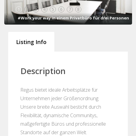
1
2
3
4
5
6
7
8
#Work your way in einem Privatbüro für drei Personen
Listing Info
Description
Regus bietet ideale Arbeitsplätze für
Unternehmen jeder Größenordnung.
Unsere breite Auswahl besticht durch
Flexibilität, dynamische Communitys,
maßgefertigte Büros und professionelle
Standorte auf der ganzen Welt.