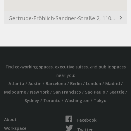
Gertrude-Fröhlich-Sandner-Straße 2, 1100 Wien, Austria
Find
,
, and
co-working spaces
executive suites
public spaces
near you:
/
/
/
/
/
/
Atlanta
Austin
Barcelona
Berlin
London
Madrid
/
/
/
/
/
Melbourne
New York
San Francisco
Sao Paulo
Seattle
/
/
/
Sydney
Toronto
Washington
Tokyo
About
Facebook
Workspace
Twitter