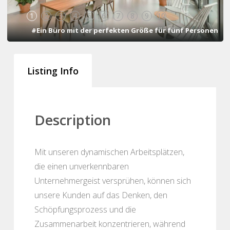
1
2
3
4
5
6
7
8
9
10
#Ein Büro mit der perfekten Größe für fünf Personen
Listing Info
Description
Mit unseren dynamischen Arbeitsplätzen,
die einen unverkennbaren
Unternehmergeist versprühen, können sich
unsere Kunden auf das Denken, den
Schöpfungsprozess und die
Zusammenarbeit konzentrieren, während