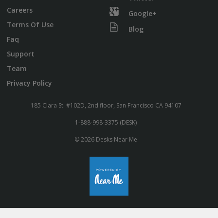
Careers
Google+
Terms Of Use
Blog
Faq
Support
Team
Privacy Policy
185 Clara St. #102D, 2nd floor, San Francisco CA 94107
1-888-998-3375 (DESK)
© 2026 Desks Near Me