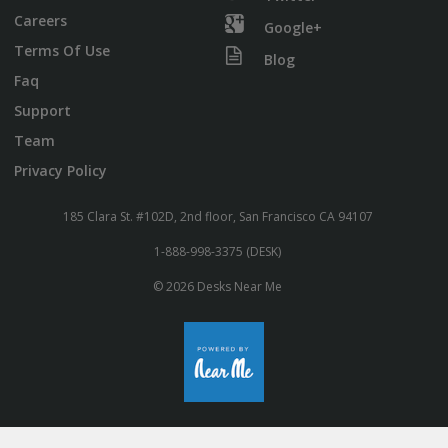
Careers
Google+
Terms Of Use
Blog
Faq
Support
Team
Privacy Policy
185 Clara St. #102D, 2nd floor, San Francisco CA 94107
1-888-998-3375 (DESK)
© 2026 Desks Near Me