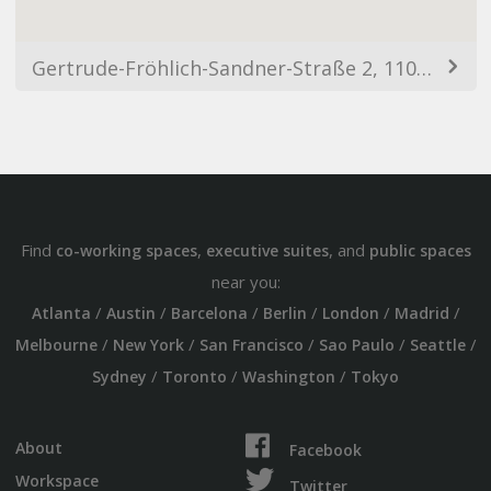
Gertrude-Fröhlich-Sandner-Straße 2, 1100 Wien, Austria
Find
,
, and
co-working spaces
executive suites
public spaces
near you:
/
/
/
/
/
/
Atlanta
Austin
Barcelona
Berlin
London
Madrid
/
/
/
/
/
Melbourne
New York
San Francisco
Sao Paulo
Seattle
/
/
/
Sydney
Toronto
Washington
Tokyo
About
Facebook
Workspace
Twitter