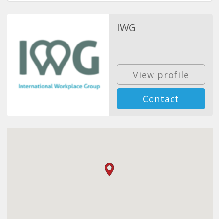
IWG
View profile
Contact