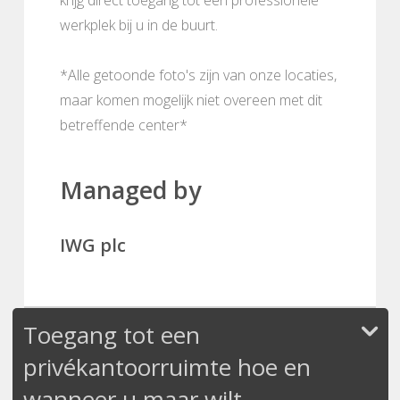
werkplek bij u in de buurt.
*Alle getoonde foto's zijn van onze locaties,
maar komen mogelijk niet overeen met dit
betreffende center*
Managed by
IWG plc
Toegang tot een
privékantoorruimte hoe en
wanneer u maar wilt