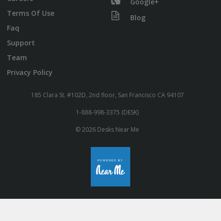
Google+
Terms Of Use
Blog
Faq
Support
Team
Privacy Policy
185 Clara St. #102D, 2nd floor, San Francisco CA 94107
1-888-998-3375 (DESK)
© 2026 Desks Near Me