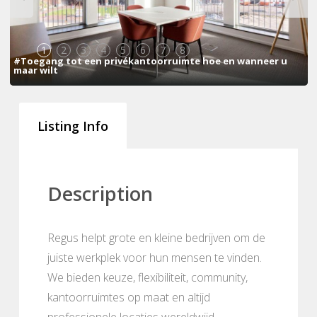
1
2
3
4
5
6
7
8
#Toegang tot een privékantoorruimte hoe en wanneer u
maar wilt
Listing Info
Description
Regus helpt grote en kleine bedrijven om de
juiste werkplek voor hun mensen te vinden.
We bieden keuze, flexibiliteit, community,
kantoorruimtes op maat en altijd
professionele locaties wereldwijd.