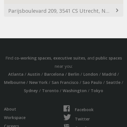
Parijsboulevard 209, 3541 CS Utrecht, Netherlands
Find
,
, and
co-working spaces
executive suites
public spaces
near you:
/
/
/
/
/
/
Atlanta
Austin
Barcelona
Berlin
London
Madrid
/
/
/
/
/
Melbourne
New York
San Francisco
Sao Paulo
Seattle
/
/
/
Sydney
Toronto
Washington
Tokyo
About
Facebook
Workspace
Twitter
Careers