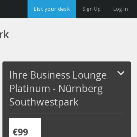
List your desk
Sign Up
Log In
rk
Ihre Business Lounge
Platinum - Nürnberg
Southwestpark
€99