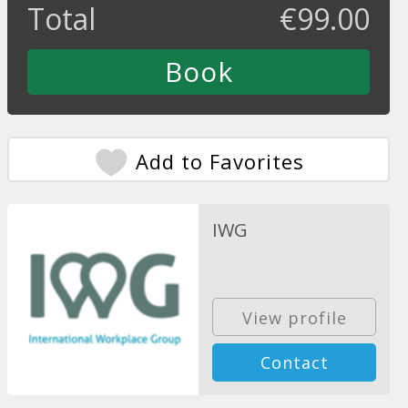
Total
€
99.00
Add to Favorites
IWG
View profile
Contact