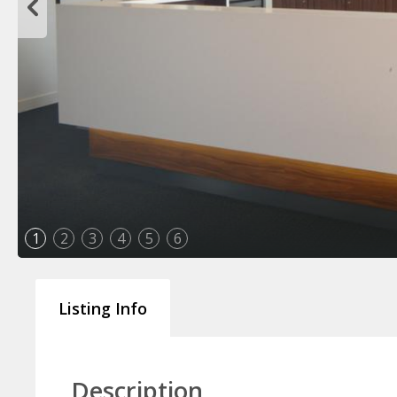
1
2
3
4
5
6
Listing Info
Description