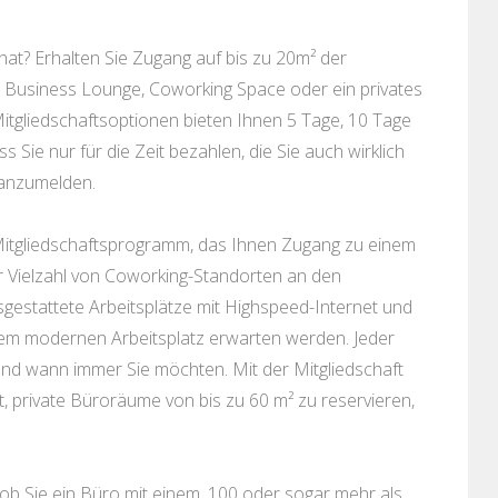
at? Erhalten Sie Zugang auf bis zu 20m² der
: Business Lounge, Coworking Space oder ein privates
itgliedschaftsoptionen bieten Ihnen 5 Tage, 10 Tage
ie nur für die Zeit bezahlen, die Sie auch wirklich
 anzumelden.
s Mitgliedschaftsprogramm, das Ihnen Zugang zu einem
er Vielzahl von Coworking-Standorten an den
sgestattete Arbeitsplätze mit Highspeed-Internet und
inem modernen Arbeitsplatz erwarten werden. Jeder
e und wann immer Sie möchten. Mit der Mitgliedschaft
 private Büroräume von bis zu 60 m² zu reservieren,
 ob Sie ein Büro mit einem, 100 oder sogar mehr als