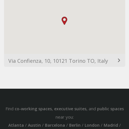
Via Confienza, 10, 10121 Torino TO, Italy
Find
,
, and
co-working spaces
executive suites
public spaces
near you:
/
/
/
/
/
/
Atlanta
Austin
Barcelona
Berlin
London
Madrid