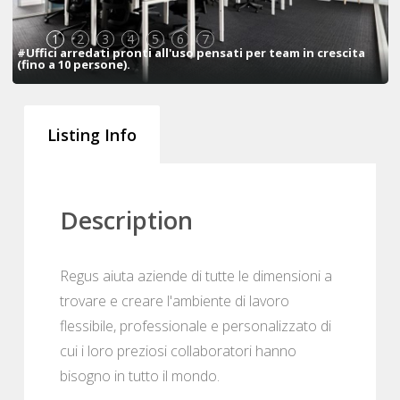
1
2
3
4
5
6
7
#Uffici arredati pronti all'uso pensati per team in crescita
(fino a 10 persone).
Listing Info
Description
Regus aiuta aziende di tutte le dimensioni a
trovare e creare l'ambiente di lavoro
flessibile, professionale e personalizzato di
cui i loro preziosi collaboratori hanno
bisogno in tutto il mondo.