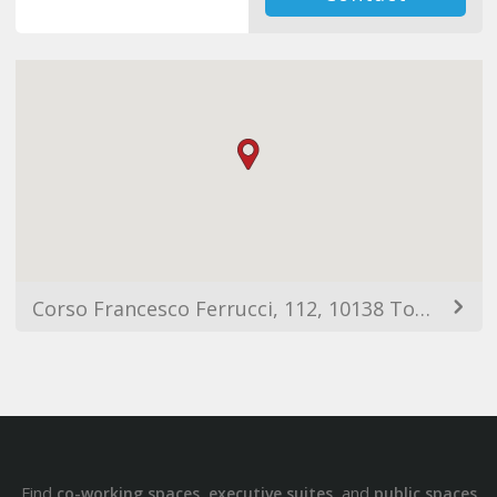
Corso Francesco Ferrucci, 112, 10138 Torino TO, Italy
Find
,
, and
co-working spaces
executive suites
public spaces