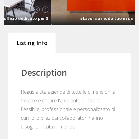
1
2
3
4
5
6
#Lavora a modo tuo in un ufficio dedicato per 3
Listing Info
Description
Regus aiuta aziende di tutte le dimensioni a
trovare e creare l'ambiente di lavoro
flessibile, professionale e personalizzato di
cui i loro preziosi collaboratori hanno
bisogno in tutto il mondo.