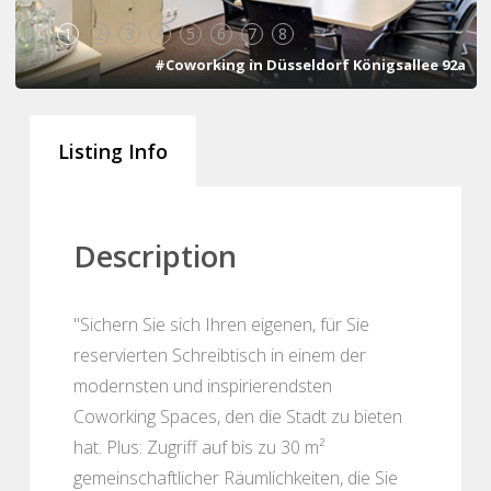
1
2
3
4
5
6
7
8
#Coworking in Düsseldorf Königsallee 92a
Listing Info
Description
"Sichern Sie sich Ihren eigenen, für Sie
reservierten Schreibtisch in einem der
modernsten und inspirierendsten
Coworking Spaces, den die Stadt zu bieten
hat. Plus: Zugriff auf bis zu 30 m²
gemeinschaftlicher Räumlichkeiten, die Sie