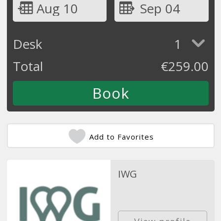
Aug 10
Sep 04
Desk
1
Total
€
259.00
Add to Favorites
IWG