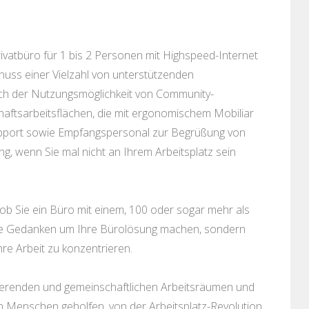
rivatbüro für 1 bis 2 Personen mit Highspeed-Internet
uss einer Vielzahl von unterstützenden
lich der Nutzungsmöglichkeit von Community-
ftsarbeitsflächen, die mit ergonomischem Mobiliar
Support sowie Empfangspersonal zur Begrüßung von
g, wenn Sie mal nicht an Ihrem Arbeitsplatz sein
 ob Sie ein Büro mit einem, 100 oder sogar mehr als
ine Gedanken um Ihre Bürolösung machen, sondern
hre Arbeit zu konzentrieren.
irierenden und gemeinschaftlichen Arbeitsräumen und
n Menschen geholfen, von der Arbeitsplatz-Revolution