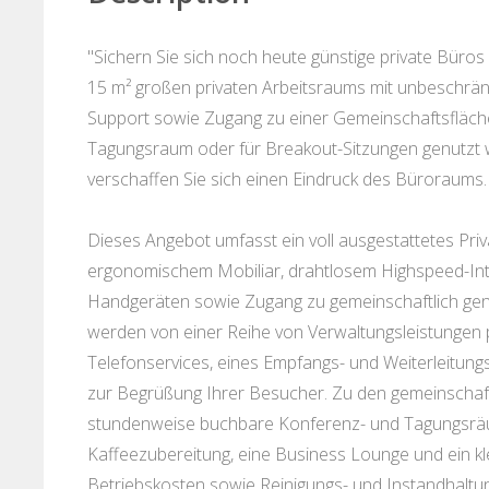
"Sichern Sie sich noch heute günstige private Büro
15 m² großen privaten Arbeitsraums mit unbeschrän
Support sowie Zugang zu einer Gemeinschaftsfläche
Tagungsraum oder für Breakout-Sitzungen genutzt
verschaffen Sie sich einen Eindruck des Büroraums.
Dieses Angebot umfasst ein voll ausgestattetes Pr
ergonomischem Mobiliar, drahtlosem Highspeed-Int
Handgeräten sowie Zugang zu gemeinschaftlich genu
werden von einer Reihe von Verwaltungsleistungen pr
Telefonservices, eines Empfangs- und Weiterleitung
zur Begrüßung Ihrer Besucher. Zu den gemeinschaf
stundenweise buchbare Konferenz- und Tagungsräum
Kaffeezubereitung, eine Business Lounge und ein kle
Betriebskosten sowie Reinigungs- und Instandhaltun