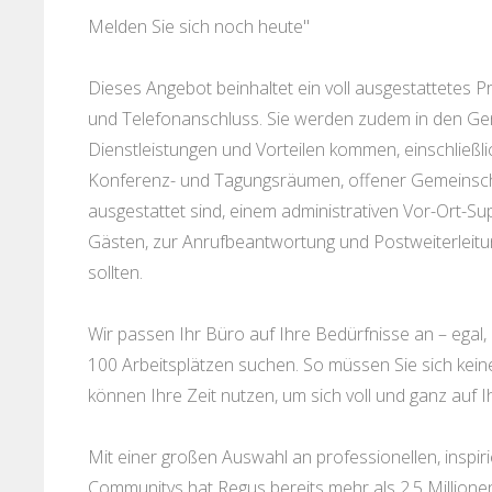
Melden Sie sich noch heute"
Dieses Angebot beinhaltet ein voll ausgestattetes P
und Telefonanschluss. Sie werden zudem in den Gen
Dienstleistungen und Vorteilen kommen, einschließ
Konferenz- und Tagungsräumen, offener Gemeinscha
ausgestattet sind, einem administrativen Vor-Ort-
Gästen, zur Anrufbeantwortung und Postweiterleitun
sollten.
Wir passen Ihr Büro auf Ihre Bedürfnisse an – egal,
100 Arbeitsplätzen suchen. So müssen Sie sich ke
können Ihre Zeit nutzen, um sich voll und ganz auf I
Mit einer großen Auswahl an professionellen, insp
Communitys hat Regus bereits mehr als 2,5 Millione