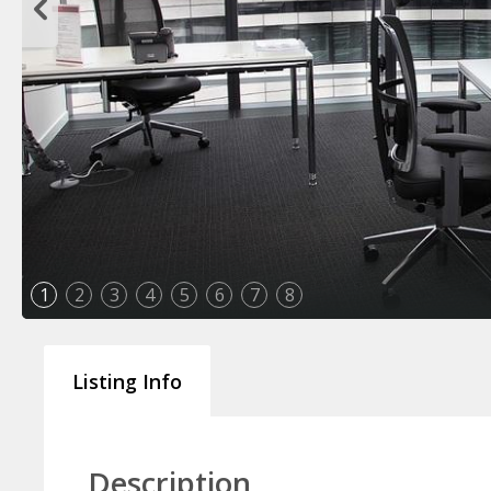
1
2
3
4
5
6
7
8
Listing Info
Description