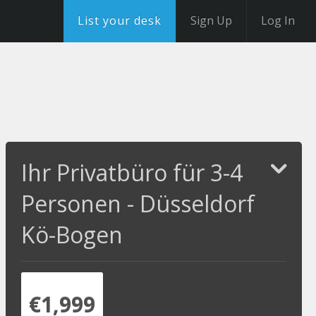
List your desk
Sign Up
Log In
Ihr Privatbüro für 3-4
Personen - Düsseldorf
Kö-Bogen
€1,999