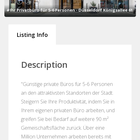
1
2
3
#Ihr Privatbüro für 5-6 Personen - Düsseldorf Königsallee 61
Listing Info
Description
"Günstige private Büros für 5-6 Personen
an den attraktivsten Standorten der Stadt.
Steigern Sie Ihre Produktivität, indem Sie in
Ihrem eigenen privaten Büro arbeiten, und
greifen Sie bei Bedarf auf weitere 90 m²
Gemeischaftsfläche zurück. Über eine
Million Unternehmen arbeiten bereits mit