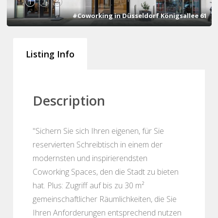
1
2
3
#Coworking in Düsseldorf Königsallee 61
Listing Info
Description
"Sichern Sie sich Ihren eigenen, für Sie
reservierten Schreibtisch in einem der
modernsten und inspirierendsten
Coworking Spaces, den die Stadt zu bieten
hat. Plus: Zugriff auf bis zu 30 m²
gemeinschaftlicher Räumlichkeiten, die Sie
Ihren Anforderungen entsprechend nutzen