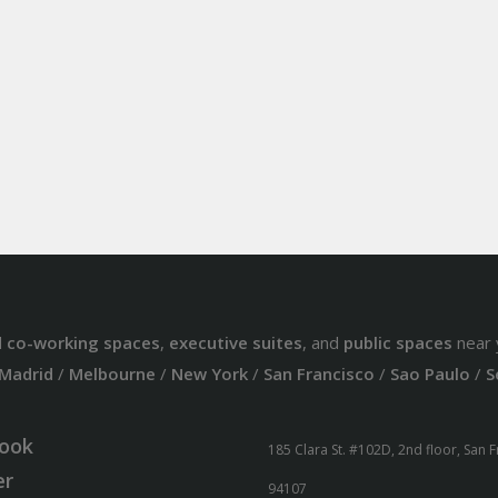
d
co-working spaces
,
executive suites
, and
public spaces
near 
Madrid
/
Melbourne
/
New York
/
San Francisco
/
Sao Paulo
/
S
ook
185 Clara St. #102D, 2nd floor, San 
er
94107