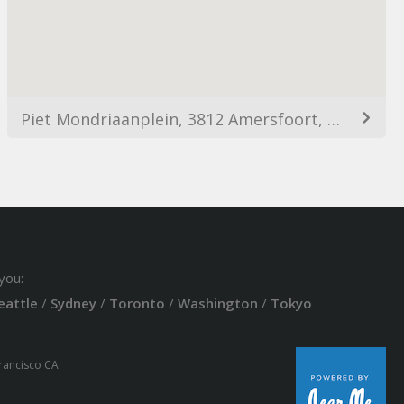
Piet Mondriaanplein, 3812 Amersfoort, Netherlands
you:
eattle
/
Sydney
/
Toronto
/
Washington
/
Tokyo
Francisco CA