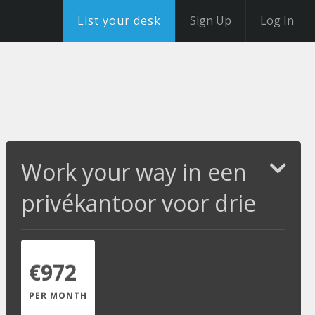
List your desk
Sign Up
Log In
Work your way in een
privékantoor voor drie
€972
PER MONTH