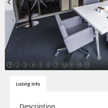
1
2
3
4
5
6
7
8
9
10
11
Listing Info
Description