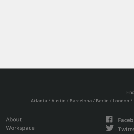
Fin
Atlanta
/
Austin
/
Barcelona
/
Berlin
/
London
/
About
Faceb
Workspace
Twitt