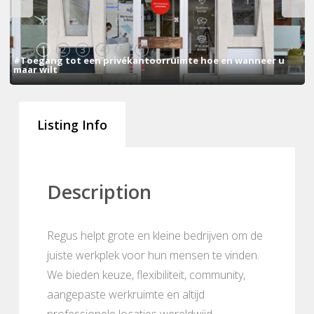
1
2
3
4
5
6
#Toegang tot een privékantoorruimte hoe en wanneer u
maar wilt
Listing Info
Description
Regus helpt grote en kleine bedrijven om de
juiste werkplek voor hun mensen te vinden.
We bieden keuze, flexibiliteit, community,
aangepaste werkruimte en altijd
professionele locaties wereldwijd.