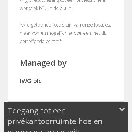
werkplek bij u in de buurt.
*Alle getoonde foto's zijn van onze locaties,
maar komen mogelijk niet overeen met dit
betreffende centre*
Managed by
IWG plc
Toegang tot een
privékantoorruimte hoe en
wanneer u maar wilt