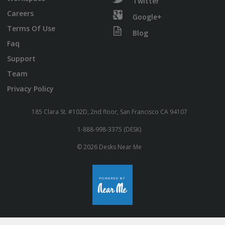
Twitter
Careers
Google+
Terms Of Use
Blog
Faq
Support
Team
Privacy Policy
185 Clara St. #102D, 2nd floor, San Francisco CA 94107
1-888-998-3375 (DESK)
© 2026 Desks Near Me