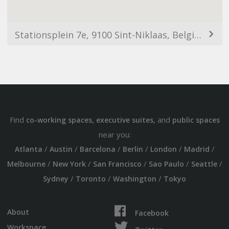
Stationsplein 7e, 9100 Sint-Niklaas, Belgium
Find
,
, and
co-working spaces
executive suites
public spaces
near you:
/
/
/
/
/
/
Atlanta
Austin
Barcelona
Berlin
London
Madrid
/
/
/
/
/
Melbourne
New York
San Francisco
Sao Paulo
Seattle
/
/
/
Sydney
Toronto
Washington
Tokyo
About
Facebook
Workspace