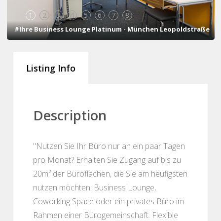
1
2
3
4
5
6
7
8
#Ihre Business Lounge Platinum - München Leopoldstraße
Listing Info
Description
"Nutzen Sie Ihr Büro nur an ein paar Tagen
pro Monat? Erhalten Sie Zugang auf bis zu
20m² der Büroflächen, die Sie am heufigsten
nutzen möchten: Business Lounge,
Coworking Space oder ein privates Büro im
Rahmen einer Bürogemeinschaft. Flexible