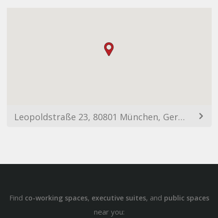
Leopoldstraße 23, 80801 München, Germany
Find
,
, and
co-working spaces
executive suites
public spaces
near you: