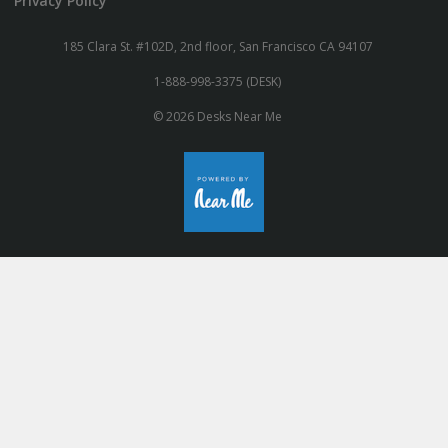
Privacy Policy
185 Clara St. #102D, 2nd floor, San Francisco CA 94107
1-888-998-3375 (DESK)
© 2026 Desks Near Me