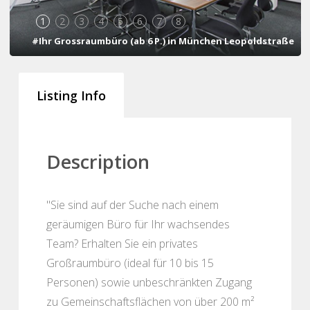
1
2
3
4
5
6
7
8
#Ihr Grossraumbüro (ab 6 P.) in München Leopoldstraße
Listing Info
Description
"Sie sind auf der Suche nach einem
geräumigen Büro für Ihr wachsendes
Team? Erhalten Sie ein privates
Großraumbüro (ideal für 10 bis 15
Personen) sowie unbeschränkten Zugang
zu Gemeinschaftsflächen von über 200 m²