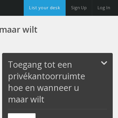
List your desk
Sign Up
Log In
maar wilt
Toegang tot een
privékantoorruimte
hoe en wanneer u
maar wilt