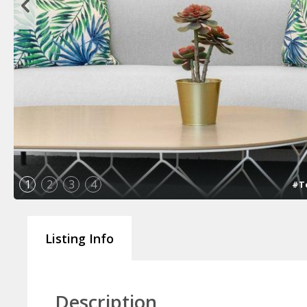
1
2
3
4
#T
Listing Info
Description