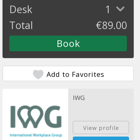
Desk
1
Total
€
89.00
Add to Favorites
IWG
View profile