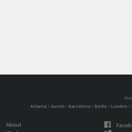
Fin
Atlanta
/
Austin
/
Barcelona
/
Berlin
/
London
/
About
Faceb