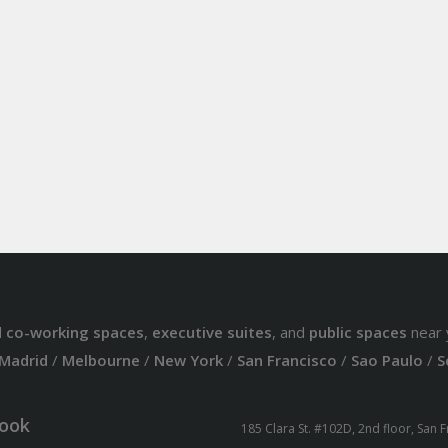
d
co-working spaces
,
executive suites
, and
public spaces
near 
Madrid
/
Melbourne
/
New York
/
San Francisco
/
Sao Paulo
/
S
ook
185 Clara St. #102D, 2nd floor, San 