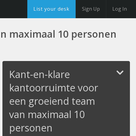
List your desk
Sign Up
Log In
an maximaal 10 personen
Kant-en-klare
kantoorruimte voor
een groeiend team
van maximaal 10
personen