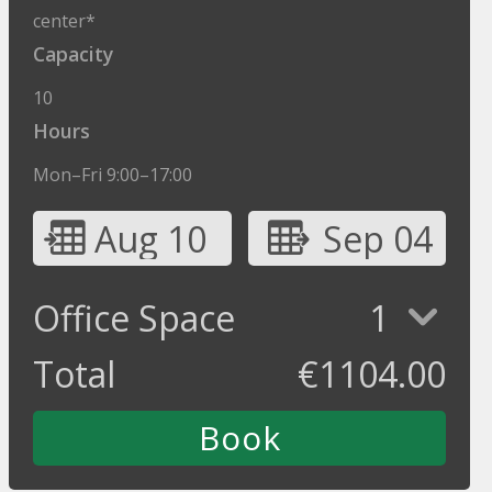
center*
Capacity
10
Hours
Mon–Fri 9:00–17:00
Aug 10
Sep 04
Office Space
1
Total
€
1104.00