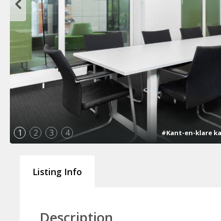
1
2
3
4
#Kant-en-klare k
Listing Info
Description