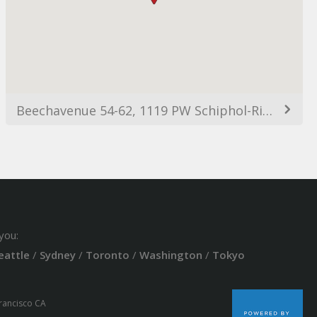
Beechavenue 54-62, 1119 PW Schiphol-Rijk, Netherlands
you:
eattle
/
Sydney
/
Toronto
/
Washington
/
Tokyo
Francisco CA