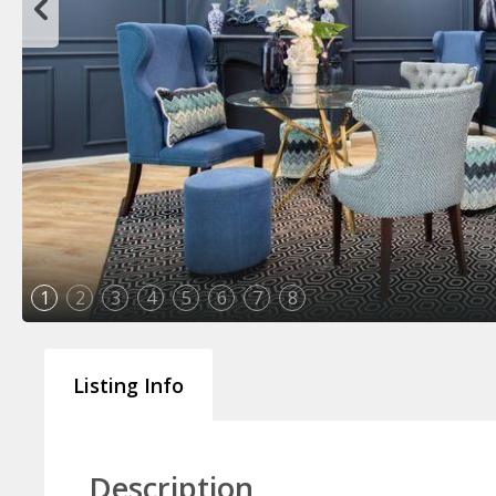
1
2
3
4
5
6
7
8
Listing Info
Description