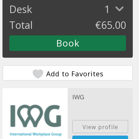
Desk
1
Total
€
65.00
Add to Favorites
IWG
View profile