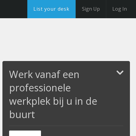
List your desk
Sign Up
Log In
Werk vanaf een
professionele
werkplek bij u in de
buurt