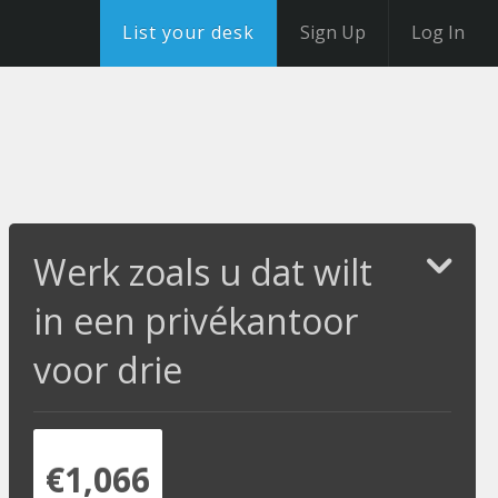
List your desk
Sign Up
Log In
Werk zoals u dat wilt
in een privékantoor
voor drie
€1,066