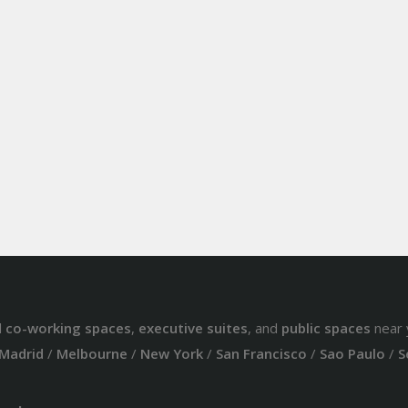
d
co-working spaces
,
executive suites
, and
public spaces
near 
Madrid
/
Melbourne
/
New York
/
San Francisco
/
Sao Paulo
/
S