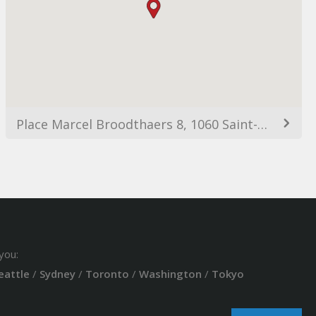
Place Marcel Broodthaers 8, 1060 Saint-Gilles, Belgium
you:
eattle
/
Sydney
/
Toronto
/
Washington
/
Tokyo