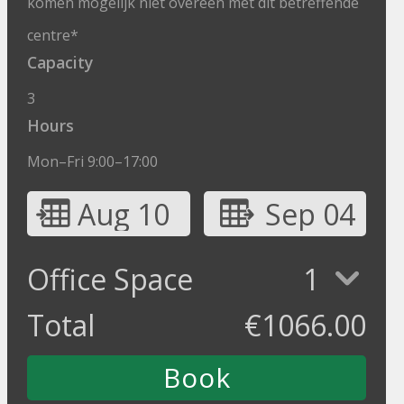
komen mogelijk niet overeen met dit betreffende
centre*
Capacity
3
Hours
Mon–Fri 9:00–17:00
Aug 10
Sep 04
Office Space
1
Total
€
1066.00