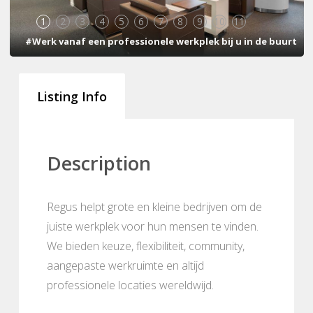
1
2
3
4
5
6
7
8
9
10
11
#Werk vanaf een professionele werkplek bij u in de buurt
Listing Info
Description
Regus helpt grote en kleine bedrijven om de
juiste werkplek voor hun mensen te vinden.
We bieden keuze, flexibiliteit, community,
aangepaste werkruimte en altijd
professionele locaties wereldwijd.