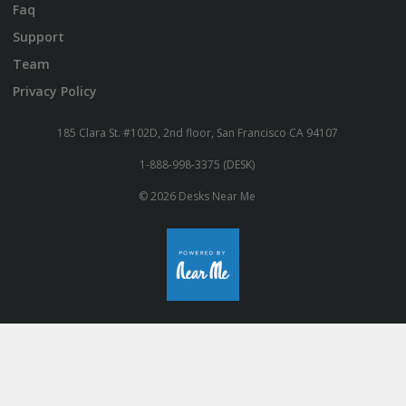
Faq
Support
Team
Privacy Policy
185 Clara St. #102D, 2nd floor, San Francisco CA 94107
1-888-998-3375 (DESK)
© 2026 Desks Near Me