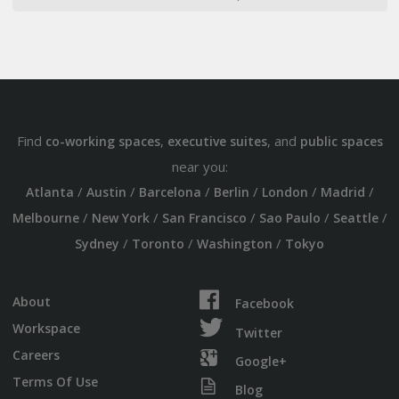
Find
,
, and
co-working spaces
executive suites
public spaces
near you:
/
/
/
/
/
/
Atlanta
Austin
Barcelona
Berlin
London
Madrid
/
/
/
/
/
Melbourne
New York
San Francisco
Sao Paulo
Seattle
/
/
/
Sydney
Toronto
Washington
Tokyo
About
Facebook
Workspace
Twitter
Careers
Google+
Terms Of Use
Blog