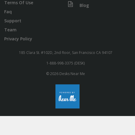
Terms Of Use
Blog
Faq
Support
Team
Privacy Policy
185 Clara St. #102D, 2nd floor, San Francisco CA 94107
1-888-998-3375 (DESK)
© 2026 Desks Near Me