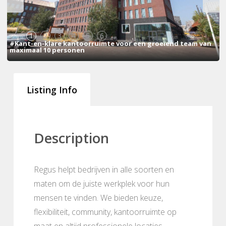
1
2
3
4
5
6
#Kant-en-klare kantoorruimte voor een groeiend team van
maximaal 10 personen
Listing Info
Description
Regus helpt bedrijven in alle soorten en
maten om de juiste werkplek voor hun
mensen te vinden. We bieden keuze,
flexibiliteit, community, kantoorruimte op
maat en altijd professionele locaties