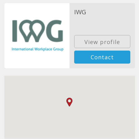
IWG
View profile
Contact