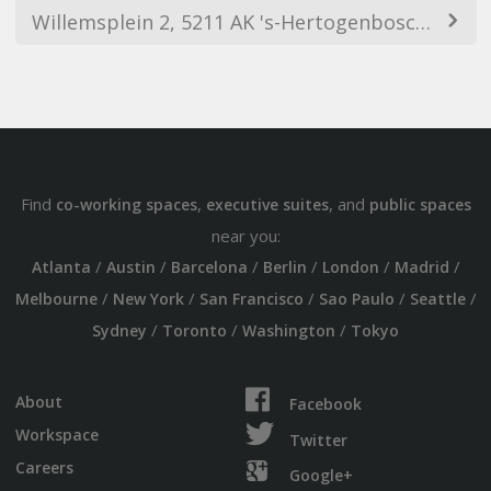
Willemsplein 2, 5211 AK 's-Hertogenbosch, Netherlands
Find
,
, and
co-working spaces
executive suites
public spaces
near you:
/
/
/
/
/
/
Atlanta
Austin
Barcelona
Berlin
London
Madrid
/
/
/
/
/
Melbourne
New York
San Francisco
Sao Paulo
Seattle
/
/
/
Sydney
Toronto
Washington
Tokyo
About
Facebook
Workspace
Twitter
Careers
Google+