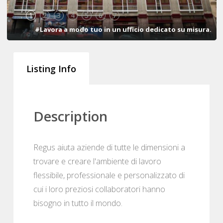
1
2
3
4
5
6
7
#Lavora a modo tuo in un ufficio dedicato su misura.
Listing Info
Description
Regus aiuta aziende di tutte le dimensioni a
trovare e creare l'ambiente di lavoro
flessibile, professionale e personalizzato di
cui i loro preziosi collaboratori hanno
bisogno in tutto il mondo.