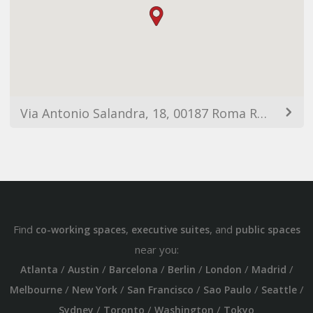
Via Antonio Salandra, 18, 00187 Roma RM, Italy
Find
,
, and
co-working spaces
executive suites
public spaces
near you:
/
/
/
/
/
/
Atlanta
Austin
Barcelona
Berlin
London
Madrid
/
/
/
/
/
Melbourne
New York
San Francisco
Sao Paulo
Seattle
/
/
/
Sydney
Toronto
Washington
Tokyo