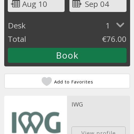
Aug 10
Sep 04
Desk
1
Total
€
76.00
Add to Favorites
IWG
View profile