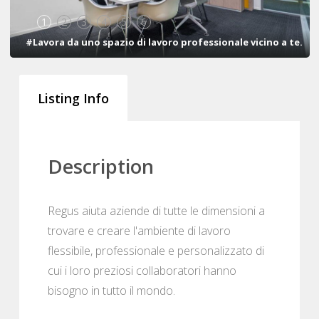
1
2
3
4
5
6
#Lavora da uno spazio di lavoro professionale vicino a te.
Listing Info
Description
Regus aiuta aziende di tutte le dimensioni a
trovare e creare l'ambiente di lavoro
flessibile, professionale e personalizzato di
cui i loro preziosi collaboratori hanno
bisogno in tutto il mondo.