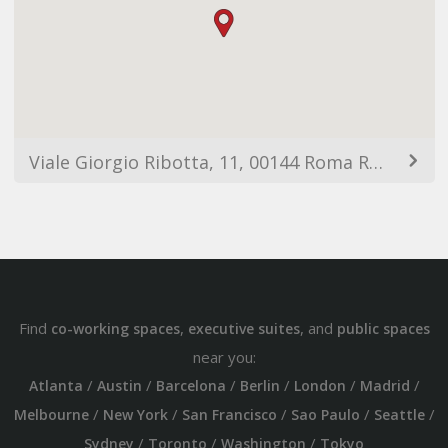
Viale Giorgio Ribotta, 11, 00144 Roma RM, Italy
Find
,
, and
co-working spaces
executive suites
public spaces
near you:
/
/
/
/
/
/
Atlanta
Austin
Barcelona
Berlin
London
Madrid
/
/
/
/
/
Melbourne
New York
San Francisco
Sao Paulo
Seattle
/
/
/
Sydney
Toronto
Washington
Tokyo