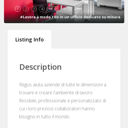
1
2
3
4
5
6
7
#Lavora a modo tuo in un ufficio dedicato su misura.
Listing Info
Description
Regus aiuta aziende di tutte le dimensioni a
trovare e creare l'ambiente di lavoro
flessibile, professionale e personalizzato di
cui i loro preziosi collaboratori hanno
bisogno in tutto il mondo.