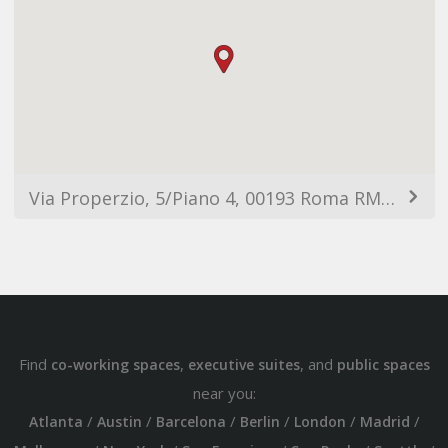
Via Properzio, 5/Piano 4, 00193 Roma RM, Italy
Find
,
, and
co-working spaces
executive suites
public spaces
near you:
/
/
/
/
/
/
Atlanta
Austin
Barcelona
Berlin
London
Madrid