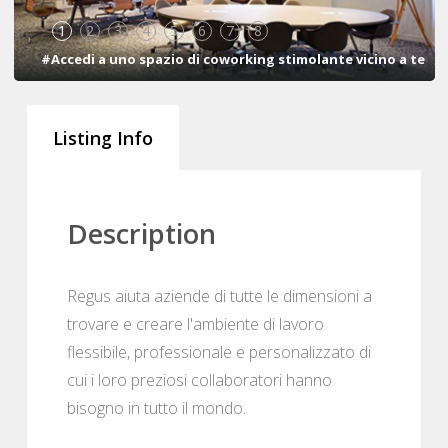
1
2
3
4
5
6
7
8
#Accedi a uno spazio di coworking stimolante vicino a te
Listing Info
Description
Regus aiuta aziende di tutte le dimensioni a
trovare e creare l'ambiente di lavoro
flessibile, professionale e personalizzato di
cui i loro preziosi collaboratori hanno
bisogno in tutto il mondo.