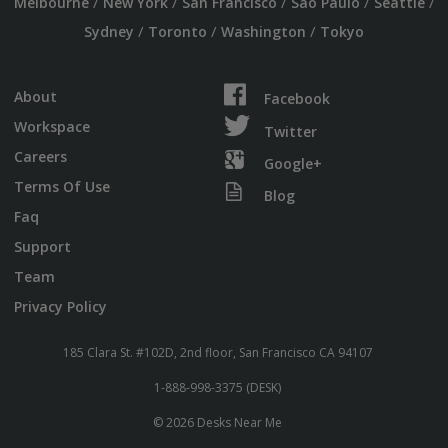
/
/
/
/
/
Melbourne
New York
San Francisco
Sao Paulo
Seattle
/
/
/
Sydney
Toronto
Washington
Tokyo
About
Facebook
Workspace
Twitter
Careers
Google+
Terms Of Use
Blog
Faq
Support
Team
Privacy Policy
185 Clara St. #102D, 2nd floor, San Francisco CA 94107
1-888-998-3375 (DESK)
© 2026 Desks Near Me