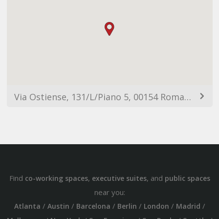
Via Ostiense, 131/L/Piano 5, 00154 Roma RM, Italy
Find
,
, and
co-working spaces
executive suites
public spaces
near you:
/
/
/
/
/
/
Atlanta
Austin
Barcelona
Berlin
London
Madrid