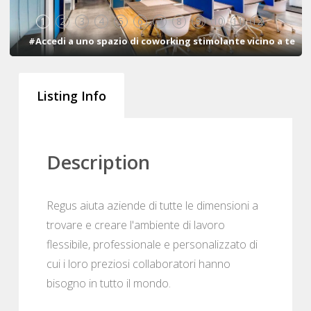
1
2
3
4
5
6
7
8
9
10
11
12
#Accedi a uno spazio di coworking stimolante vicino a te
Listing Info
Description
Regus aiuta aziende di tutte le dimensioni a
trovare e creare l'ambiente di lavoro
flessibile, professionale e personalizzato di
cui i loro preziosi collaboratori hanno
bisogno in tutto il mondo.