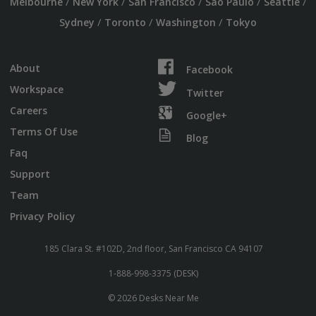
/
/
/
/
/
Melbourne
New York
San Francisco
Sao Paulo
Seattle
/
/
/
Sydney
Toronto
Washington
Tokyo
About
Facebook
Workspace
Twitter
Careers
Google+
Terms Of Use
Blog
Faq
Support
Team
Privacy Policy
185 Clara St. #102D, 2nd floor, San Francisco CA 94107
1-888-998-3375 (DESK)
© 2026 Desks Near Me