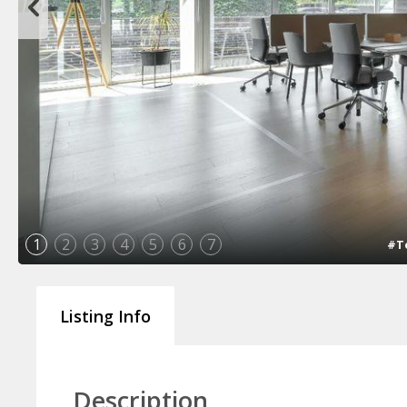
1
2
3
4
5
6
7
#T
Listing Info
Description