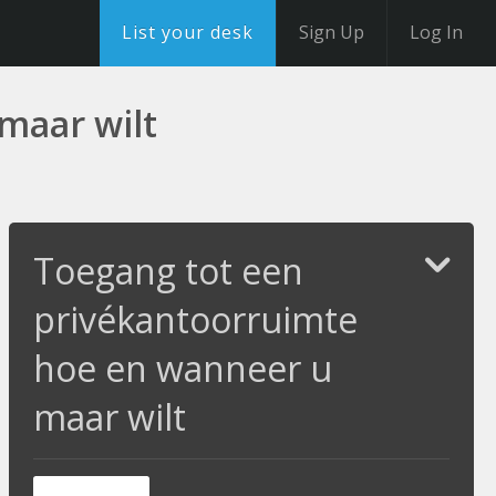
List your desk
Sign Up
Log In
maar wilt
Toegang tot een
privékantoorruimte
hoe en wanneer u
maar wilt