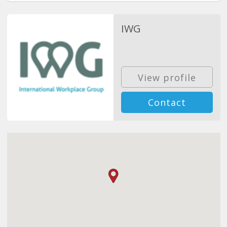
IWG
View profile
Contact