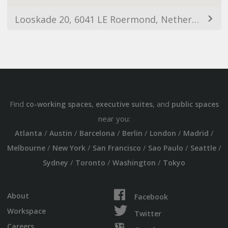
Looskade 20, 6041 LE Roermond, Netherlands
Find
,
, and
co-working spaces
executive suites
public spaces
near you:
/
/
/
/
/
/
Atlanta
Austin
Barcelona
Berlin
London
Madrid
/
/
/
/
/
Melbourne
New York
San Francisco
Sao Paulo
Seattle
/
/
/
Sydney
Toronto
Washington
Tokyo
About
Facebook
Workspace
Twitter
Careers