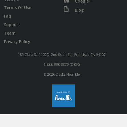
Google+
Terms Of Use
Blog
Faq
Support
Team
Privacy Policy
185 Clara St. #102D, 2nd floor, San Francisco CA 94107
1-888-998-3375 (DESK)
© 2026 Desks Near Me