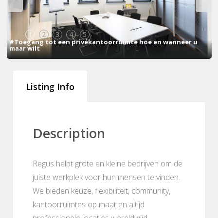
1
2
3
4
5
#Toegang tot een privékantoorruimte hoe en wanneer u
maar wilt
Listing Info
Description
Regus helpt grote en kleine bedrijven om de
juiste werkplek voor hun mensen te vinden.
We bieden keuze, flexibiliteit, community,
kantoorruimtes op maat en altijd
professionele locaties wereldwijd.