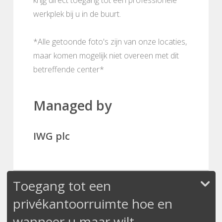
werkplek bij u in de buurt.
*Alle getoonde foto's zijn van onze locaties,
maar komen mogelijk niet overeen met dit
betreffende center*
Managed by
IWG plc
Toegang tot een
privékantoorruimte hoe en
wanneer u maar wilt