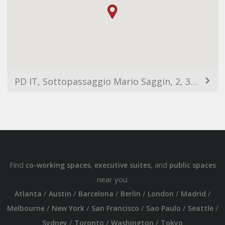
PD IT, Sottopassaggio Mario Saggin, 2, 35131 Padova Est, Italy
Find
,
, and
co-working spaces
executive suites
public spaces
near you:
/
/
/
/
/
/
Atlanta
Austin
Barcelona
Berlin
London
Madrid
/
/
/
/
/
Melbourne
New York
San Francisco
Sao Paulo
Seattle
/
/
/
Sydney
Toronto
Washington
Tokyo