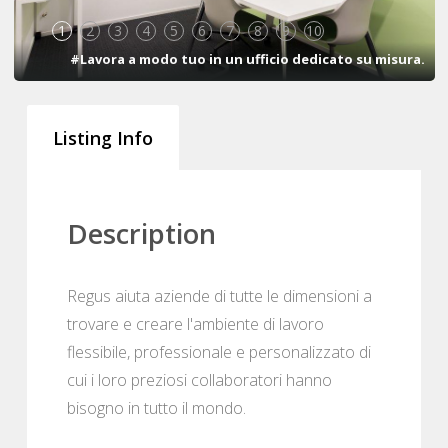
1
2
3
4
5
6
7
8
9
10
#Lavora a modo tuo in un ufficio dedicato su misura.
Listing Info
Description
Regus aiuta aziende di tutte le dimensioni a
trovare e creare l'ambiente di lavoro
flessibile, professionale e personalizzato di
cui i loro preziosi collaboratori hanno
bisogno in tutto il mondo.