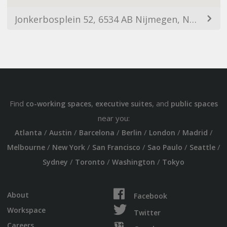
Jonkerbosplein 52, 6534 AB Nijmegen, Netherlands
Find
,
, and
co-working spaces
executive suites
public spaces
near you:
/
/
/
/
/
/
Atlanta
Austin
Barcelona
Berlin
London
Madrid
/
/
/
/
/
Melbourne
New York
San Francisco
Sao Paulo
Seattle
/
/
/
Sydney
Toronto
Washington
Tokyo
About
Facebook
Workspace
Twitter
Careers