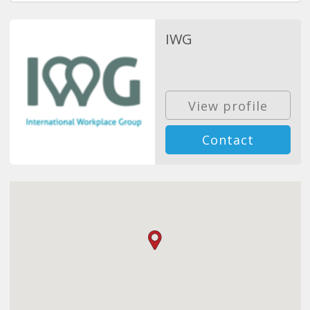
IWG
View profile
Contact