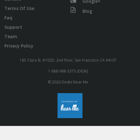
Google+
Terms Of Use
Blog
Faq
Support
Team
Privacy Policy
185 Clara St. #102D, 2nd floor, San Francisco CA 94107
1-888-998-3375 (DESK)
© 2026 Desks Near Me