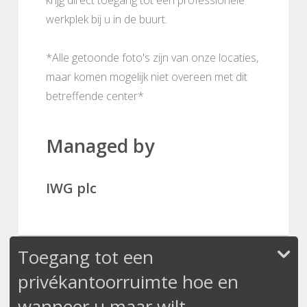
werkplek bij u in de buurt.
*Alle getoonde foto's zijn van onze locaties,
maar komen mogelijk niet overeen met dit
betreffende center*
Managed by
IWG plc
Toegang tot een
privékantoorruimte hoe en
wanneer u maar wilt