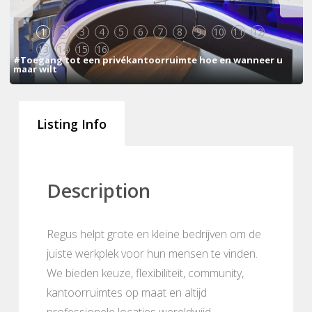
1
2
3
4
5
6
7
8
9
10
11
12
13
14
15
16
#Toegang tot een privékantoorruimte hoe en wanneer u
maar wilt
Listing Info
Description
Regus helpt grote en kleine bedrijven om de
juiste werkplek voor hun mensen te vinden.
We bieden keuze, flexibiliteit, community,
kantoorruimtes op maat en altijd
professionele locaties wereldwijd.