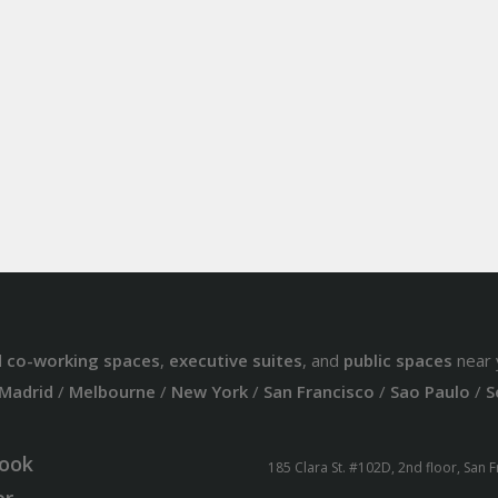
d
co-working spaces
,
executive suites
, and
public spaces
near 
Madrid
/
Melbourne
/
New York
/
San Francisco
/
Sao Paulo
/
S
ook
185 Clara St. #102D, 2nd floor, San 