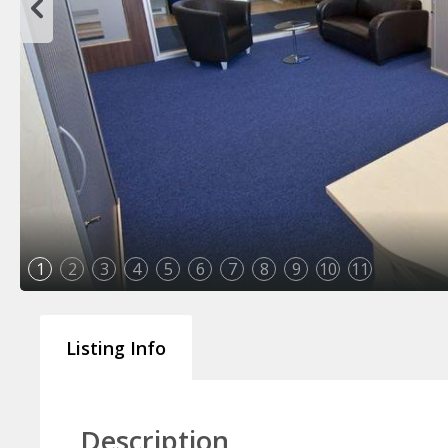
1
2
3
4
5
6
7
8
9
10
11
Listing Info
Description