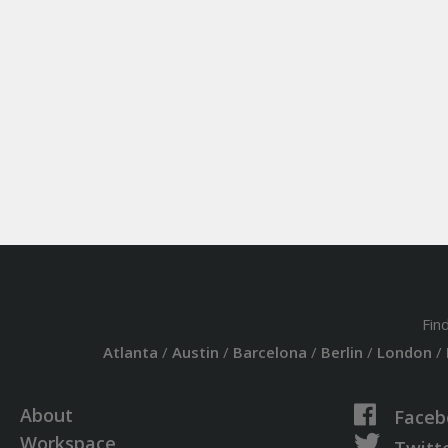
Fin
Atlanta
/
Austin
/
Barcelona
/
Berlin
/
London
/
About
Faceb
Workspace