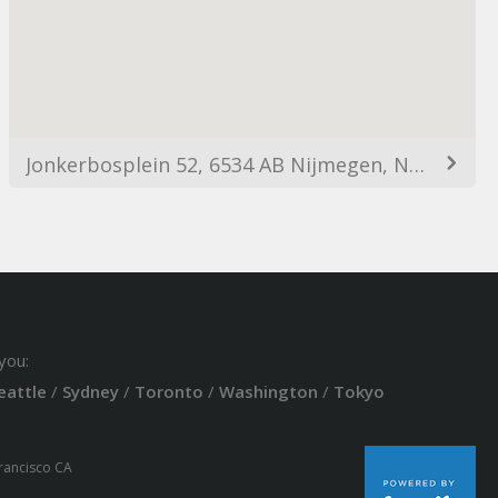
Jonkerbosplein 52, 6534 AB Nijmegen, Netherlands
you:
eattle
/
Sydney
/
Toronto
/
Washington
/
Tokyo
Francisco CA