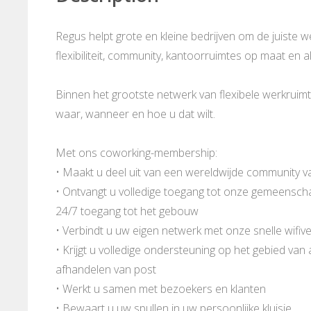
Regus helpt grote en kleine bedrijven om de juiste 
flexibiliteit, community, kantoorruimtes op maat en al
Binnen het grootste netwerk van flexibele werkrui
waar, wanneer en hoe u dat wilt.
Met ons coworking-membership:
• Maakt u deel uit van een wereldwijde community v
• Ontvangt u volledige toegang tot onze gemeenschap
24/7 toegang tot het gebouw
• Verbindt u uw eigen netwerk met onze snelle wifive
• Krijgt u volledige ondersteuning op het gebied van
afhandelen van post
• Werkt u samen met bezoekers en klanten
• Bewaart u uw spullen in uw persoonlijke kluisje