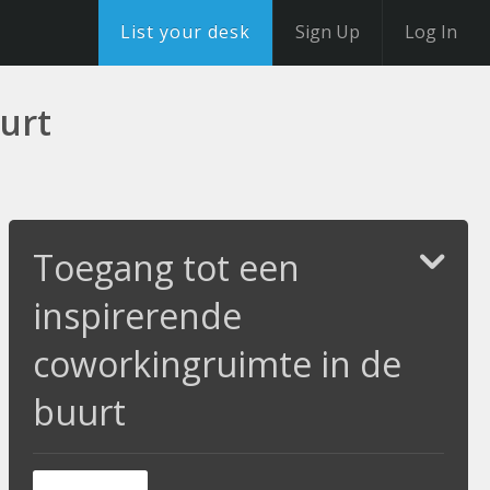
List your desk
Sign Up
Log In
urt
Toegang tot een
inspirerende
coworkingruimte in de
buurt