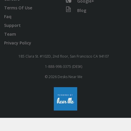
Google+
Terms Of Use
Blog
Faq
Support
Team
Privacy Policy
185 Clara St. #102D, 2nd floor, San Francisco CA 94107
1-888-998-3375 (DESK)
© 2026 Desks Near Me