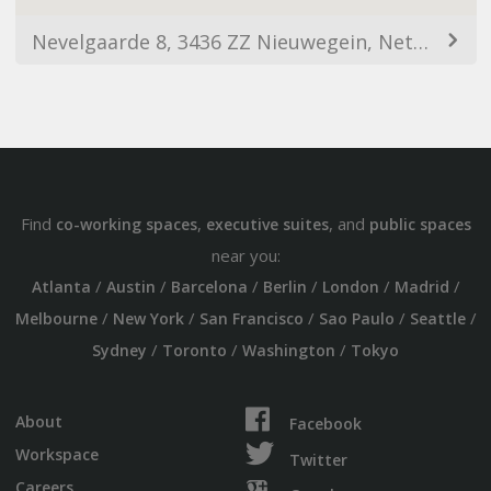
Nevelgaarde 8, 3436 ZZ Nieuwegein, Netherlands
Find
,
, and
co-working spaces
executive suites
public spaces
near you:
/
/
/
/
/
/
Atlanta
Austin
Barcelona
Berlin
London
Madrid
/
/
/
/
/
Melbourne
New York
San Francisco
Sao Paulo
Seattle
/
/
/
Sydney
Toronto
Washington
Tokyo
About
Facebook
Workspace
Twitter
Careers