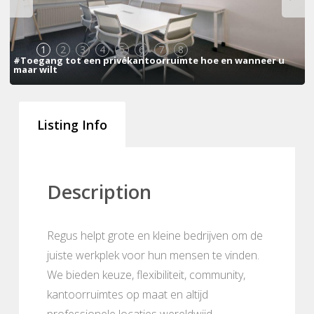
1
2
3
4
5
6
7
8
#Toegang tot een privékantoorruimte hoe en wanneer u
maar wilt
Listing Info
Description
Regus helpt grote en kleine bedrijven om de
juiste werkplek voor hun mensen te vinden.
We bieden keuze, flexibiliteit, community,
kantoorruimtes op maat en altijd
professionele locaties wereldwijd.