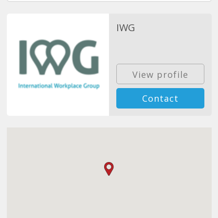
IWG
View profile
Contact