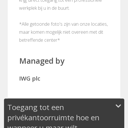
werkplek bij u in de buurt.
*Alle getoonde foto's zijn van onze locaties,
maar komen mogelijk niet overeen met dit
betreffende center*
Managed by
IWG plc
Toegang tot een
privékantoorruimte hoe en
wanneer u maar wilt