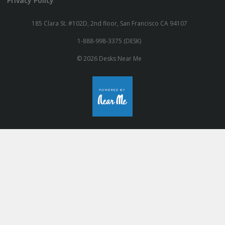
Privacy Policy
185 Clara St. #102D, 2nd floor, San Francisco CA 94107
1-888-998-3375 (DESK)
© 2026 Desks Near Me