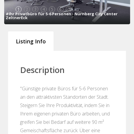
1
2
3
4
5
6
7
#Ihr Privatbüro für 5-6 Personen - Nürnberg City Center
ZeltnerEck
Listing Info
Description
"Günstige private Büros für 5-6 Personen
an den attraktivsten Standorten der Stadt.
Steigern Sie Ihre Produktivität, indem Sie in
Ihrem eigenen privaten Büro arbeiten, und
greifen Sie bei Bedarf auf weitere 90 m²
Gemeischaftsfläche zurück. Über eine