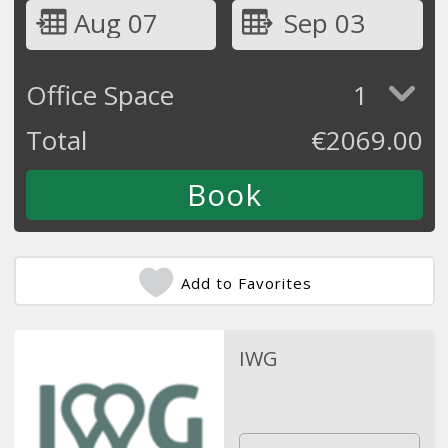
Aug 07
Sep 03
Office Space
1
Total
€
2069.00
Add to Favorites
IWG