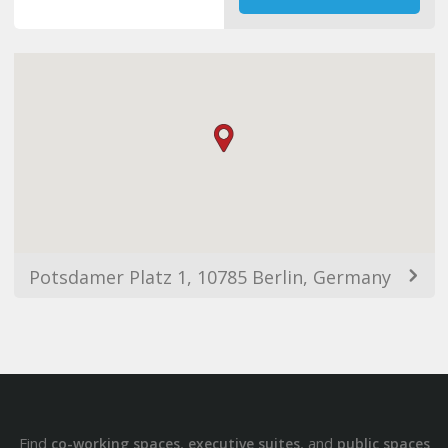
Potsdamer Platz 1, 10785 Berlin, Germany
Find
,
, and
co-working spaces
executive suites
public spaces