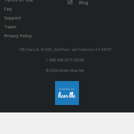
Blog
Faq
Support
Team
Privacy Policy
185 Clara St. #102D, 2nd floor, San Francisco CA 94107
1-888-998-3375 (DESK)
© 2026 Desks Near Me