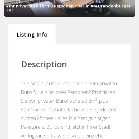
1
2
3
4
5
6
7
#Ihr Privatbüro für 1-2 Personen - Berlin Am Brandenburger
Tor
Listing Info
Description
"Sie sind auf der Suche nach einem privaten
Büro für ein bis zwei Personen? Profitieren
Sie von privater Bürofläche ab 8m², plus
50m² Gemeinschaftsfläche, die Sie jederzeit
nutzen können - alles in einem günistigen
Paketpreis. Büros sind jetzt in Ihrer Stadt
verfügbar, so dass Sie sofort einziehen