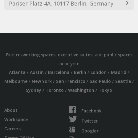
Pariser Platz 4A, 10117 Berlin, Germany
Find
,
, and
co-working spaces
executive suites
public spaces
near you:
/
/
/
/
/
/
Atlanta
Austin
Barcelona
Berlin
London
Madrid
/
/
/
/
/
Melbourne
New York
San Francisco
Sao Paulo
Seattle
/
/
/
Sydney
Toronto
Washington
Tokyo
About
Facebook
Workspace
Twitter
Careers
Google+
Terms Of Use