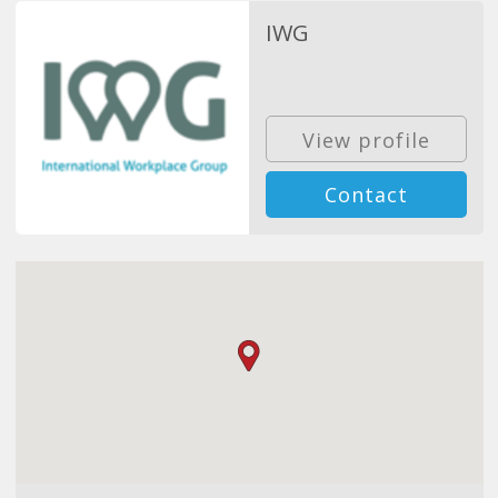
IWG
View profile
Contact