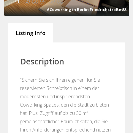
1
2
3
4
5
6
#Coworking in Berlin Friedrichstraße 88
Listing Info
Description
"Sichern Sie sich Ihren eigenen, für Sie
reservierten Schreibtisch in einem der
modernsten und inspirierendsten
Coworking Spaces, den die Stadt zu bieten
hat. Plus: Zugriff auf bis zu 30 m²
gemeinschaftlicher Räumlichkeiten, die Sie
Ihren Anforderungen entsprechend nutzen